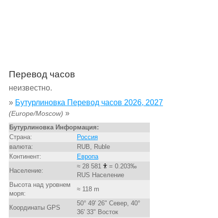
Перевод часов
неизвестно.
»
Бутурлиновка Перевод часов 2026, 2027
»
(Europe/Moscow)
Бутурлиновка Информация:
Страна:
Россия
валюта:
RUB, Ruble
Континент:
Европа
≈ 28 581
= 0.203‰
Население:
RUS Население
Высота над уровнем
≈ 118 m
моря:
50° 49' 26" Север, 40°
Координаты GPS
36' 33" Восток