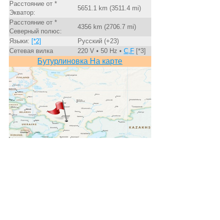
Расстояние от *
5651.1 km (3511.4 mi)
Экватор:
Расстояние от *
4356 km (2706.7 mi)
Северный полюс:
Языки:
[*2]
Русский (+23)
Сетевая вилка
220 V • 50 Hz •
C,F
[*3]
Бутурлиновка На карте