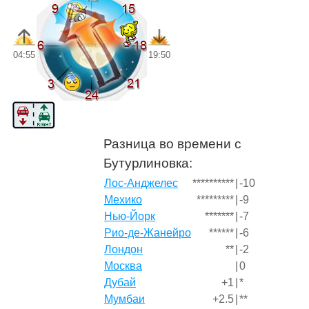
04:55
19:50
Разница во времени с
Бутурлиновка:
Лос-Анджелес
**********
|
-10
Мехико
*********
|
-9
Нью-Йорк
*******
|
-7
Рио-де-Жанейро
******
|
-6
Лондон
**
|
-2
Москва
|
0
Дубай
+1
|
*
Мумбаи
+2.5
|
**