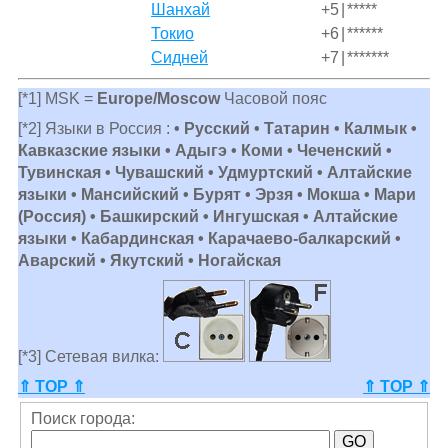
Шанхай
+5
|
*****
Токио
+6
|
******
Сидней
+7
|
*******
[*1] MSK =
Europe/Moscow
Часовой пояс
[*2] Языки в Россия :
• Русский • Татарин • Калмык •
Кавказские языки • Адыгэ • Коми • Чеченский •
Тувинская • Чувашский • Удмуртский • Алтайские
языки • Мансийский • Бурят • Эрзя • Мокша • Мари
(Россия) • Башкирский • Ингушская • Алтайские
языки • Кабардинская • Карачаево-балкарский •
Аварский • Якутский • Ногайская
[*3] Сетевая вилка:
⇑ TOP ⇑
⇑ TOP ⇑
Поиск города: