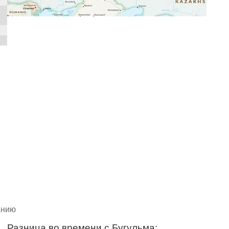
анию
Разница во времени с Бугульма: