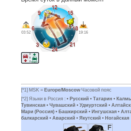
03:52
19:16
[*1] MSK =
Europe/Moscow
Часовой пояс
[*2] Языки в Россия :
• Русский • Татарин • Калм
Тувинская • Чувашский • Удмуртский • Алтайски
Мари (Россия) • Башкирский • Ингушская • Алт
балкарский • Аварский • Якутский • Ногайская