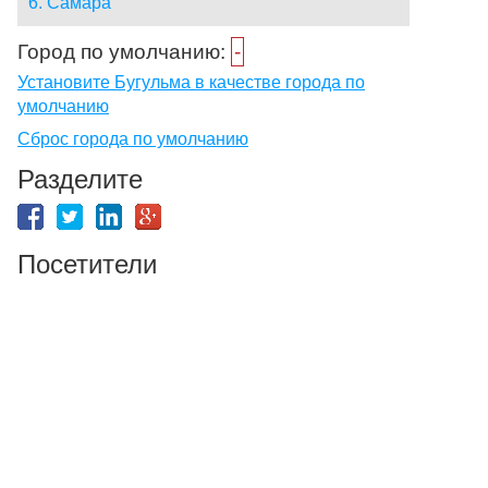
6. Самара
Город по умолчанию:
-
Установите Бугульма в качестве города по
умолчанию
Сброс города по умолчанию
Разделите
Посетители