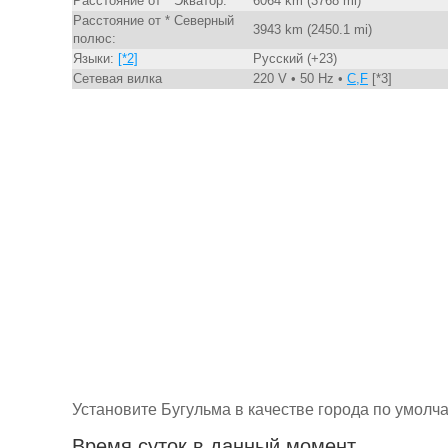
Расстояние от * Экватор:
6064 km (3768 mi)
Расстояние от * Северный
3943 km (2450.1 mi)
полюс:
Языки:
[*2]
Русский (+23)
Сетевая вилка
220 V • 50 Hz •
C,F
[*3]
Установите Бугульма в качестве города по умолч
Время суток в данный момент