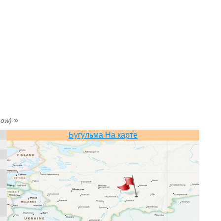
»
cow)
Бугульма На карте