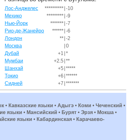
Лос-Анджелес
**********
|
-10
Мехико
*********
|
-9
Нью-Йорк
*******
|
-7
Рио-де-Жанейро
******
|
-6
Лондон
**
|
-2
Москва
|
0
Дубай
+1
|
*
Мумбаи
+2.5
|
**
Шанхай
+5
|
*****
Токио
+6
|
******
Сидней
+7
|
*******
ык • Кавказские языки • Адыгэ • Коми • Чеченский •
е языки • Мансийский • Бурят • Эрзя • Мокша •
айские языки • Кабардинская • Карачаево-