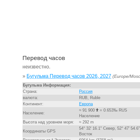
Перевод часов
неизвестно.
»
Бугульма Перевод часов 2026, 2027
(Europe/Mos
Бугульма Информация:
Страна:
Россия
валюта:
RUB, Ruble
Континент:
Европа
≈ 91 900
= 0.653‰ RUS
Население:
Население
Высота над уровнем моря:
≈ 292 m
54° 32' 16.1" Север, 52° 47' 54.6"
Координаты GPS
Восток