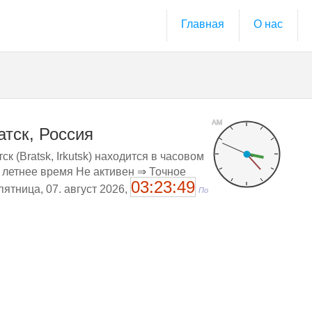
Главная
О нас
AM
атск, Россия
ск (Bratsk, Irkutsk) находится в часовом
и летнее время Не активен ⇒ Точное
03:23:50
 пятница, 07. август 2026,
По