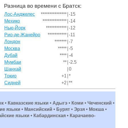
Разница во времени с Братск:
Лос-Анджелес
***************
|
-15
Мехико
**************
|
-14
Нью-Йорк
************
|
-12
Рио-де-Жанейро
***********
|
-11
Лондон
*******
|
-7
Москва
*****
|
-5
Дубай
****
|
-4
Мумбаи
**
|
-2.5
Шанхай
|
0
Токио
+1
|
*
Сидней
+2
|
**
ык • Кавказские языки • Адыгэ • Коми • Чеченский •
е языки • Мансийский • Бурят • Эрзя • Мокша •
айские языки • Кабардинская • Карачаево-