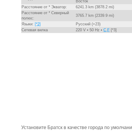
Восток
Расстояние от * Экватор:
6241.3 km (3878.2 mi)
Расстояние от * Северный
3765.7 km (2339.9 mi)
полюс:
Языки:
[*2]
Русский (+23)
Сетевая вилка
220 V • 50 Hz •
C,F
[*3]
Установите Братск в качестве города по умолчан