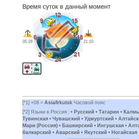
Время суток в данный момент
05:28
21:10
[*1] +08 =
Asia/Irkutsk
Часовой пояс
[*2] Языки в Россия :
• Русский • Татарин • Калм
Тувинская • Чувашский • Удмуртский • Алтайски
Мари (Россия) • Башкирский • Ингушская • Алт
балкарский • Аварский • Якутский • Ногайская