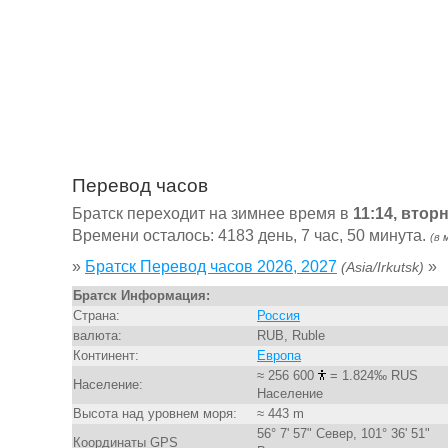
Перевод часов
Братск переходит на зимнее время в
11:14, втор
Времени осталось: 4183 день, 7 час, 50 минута.
(в 
»
Братск Перевод часов 2026, 2027
»
(Asia/Irkutsk)
Братск Информация:
Страна:
Россия
валюта:
RUB, Ruble
Континент:
Европа
≈ 256 600
= 1.824‰ RUS
Население:
Население
Высота над уровнем моря:
≈ 443 m
56° 7' 57" Север, 101° 36' 51"
Координаты GPS