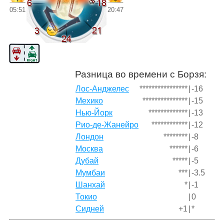
05:51
20:47
Разница во времени с Борзя:
Лос-Анджелес
****************
|
-16
Мехико
***************
|
-15
Нью-Йорк
*************
|
-13
Рио-де-Жанейро
************
|
-12
Лондон
********
|
-8
Москва
******
|
-6
Дубай
*****
|
-5
Мумбаи
***
|
-3.5
Шанхай
*
|
-1
Токио
|
0
Сидней
+1
|
*