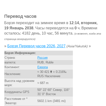
Перевод часов
Борзя переходит на зимнее время в
12:14, вторник,
19 Январь 2038
. Часы переводятся на
0
ч. Времени
осталось: 4182 день, 10 час, 56 минута.
(в момент, когда эта
страница генерируется)
»
Борзя Перевод часов 2026, 2027
»
(Asia/Yakutsk)
Борзя Информация:
Страна:
Россия
валюта:
RUB, Ruble
Континент:
Европа
≈ 30 421
= 0.216‰
Население:
RUS Население
Высота над уровнем
≈ 687 m
моря:
50° 22' 60" Север, 116°
Координаты GPS
31' 0" Восток
Расстояние от *
5602.1 km (3481 mi)
Экватор: