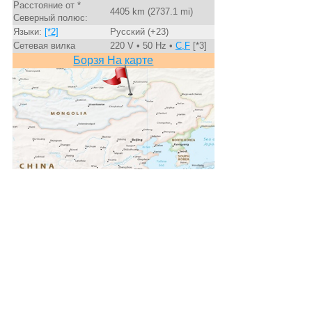
Расстояние от *
4405 km (2737.1 mi)
Северный полюс:
Языки:
[*2]
Русский (+23)
Сетевая вилка
220 V • 50 Hz •
C,F
[*3]
Борзя На карте