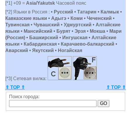
[*1] +09 =
Asia/Yakutsk
Часовой пояс
[*2] Языки в Россия :
• Русский • Татарин • Калмык •
Кавказские языки • Адыгэ • Коми • Чеченский •
Тувинская • Чувашский • Удмуртский • Алтайские
языки • Мансийский • Бурят • Эрзя • Мокша • Мари
(Россия) • Башкирский • Ингушская • Алтайские
языки • Кабардинская • Карачаево-балкарский •
Аварский • Якутский • Ногайская
[*3] Сетевая вилка:
⇑ TOP ⇑
⇑ TOP ⇑
Поиск города: