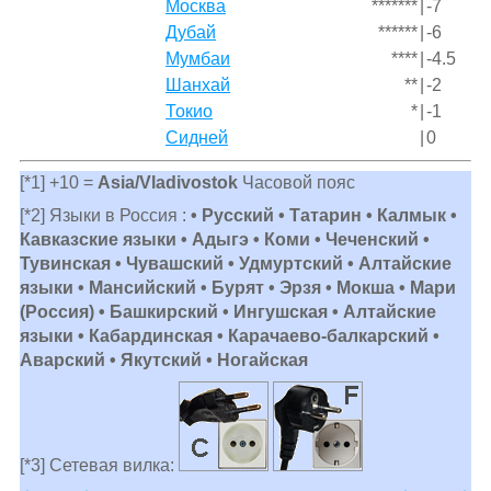
Москва
*******
|
-7
Дубай
******
|
-6
Мумбаи
****
|
-4.5
Шанхай
**
|
-2
Токио
*
|
-1
Сидней
|
0
[*1] +10 =
Asia/Vladivostok
Часовой пояс
[*2] Языки в Россия :
• Русский • Татарин • Калмык •
Кавказские языки • Адыгэ • Коми • Чеченский •
Тувинская • Чувашский • Удмуртский • Алтайские
языки • Мансийский • Бурят • Эрзя • Мокша • Мари
(Россия) • Башкирский • Ингушская • Алтайские
языки • Кабардинская • Карачаево-балкарский •
Аварский • Якутский • Ногайская
[*3] Сетевая вилка: