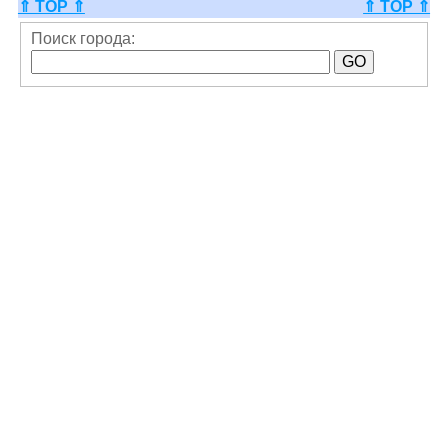
⇑ TOP ⇑
⇑ TOP ⇑
Поиск города: