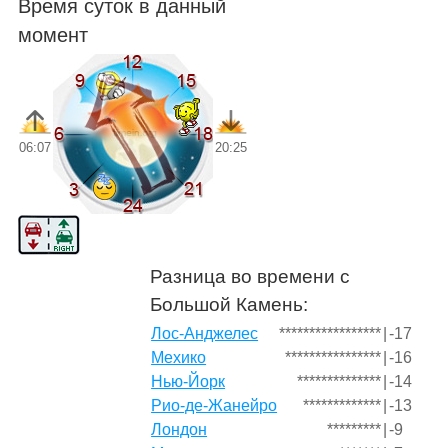
Время суток в данный
момент
06:07
20:25
Разница во времени с
Большой Камень:
Лос-Анджелес
*****************
|
-17
Мехико
****************
|
-16
Нью-Йорк
**************
|
-14
Рио-де-Жанейро
*************
|
-13
Лондон
*********
|
-9