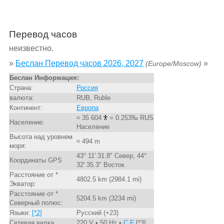
Перевод часов
неизвестно.
»
Беслан Перевод часов 2026, 2027
»
(Europe/Moscow)
Беслан Информация:
Страна:
Россия
валюта:
RUB, Ruble
Континент:
Европа
≈ 35 604
= 0.253‰ RUS
Население:
Население
Высота над уровнем
≈ 494 m
моря:
43° 11' 31.8" Север, 44°
Координаты GPS
32' 35.3" Восток
Расстояние от *
4802.5 km (2984.1 mi)
Экватор:
Расстояние от *
5204.5 km (3234 mi)
Северный полюс:
Языки:
[*2]
Русский (+23)
Сетевая вилка
220 V • 50 Hz •
C,F
[*3]