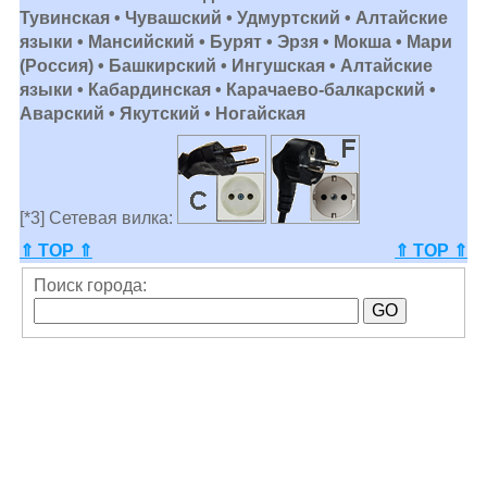
Тувинская • Чувашский • Удмуртский • Алтайские
языки • Мансийский • Бурят • Эрзя • Мокша • Мари
(Россия) • Башкирский • Ингушская • Алтайские
языки • Кабардинская • Карачаево-балкарский •
Аварский • Якутский • Ногайская
[*3] Сетевая вилка:
⇑ TOP ⇑
⇑ TOP ⇑
Поиск города: