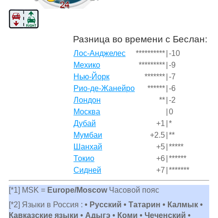
Разница во времени с Беслан:
Лос-Анджелес
**********
|
-10
Мехико
*********
|
-9
Нью-Йорк
*******
|
-7
Рио-де-Жанейро
******
|
-6
Лондон
**
|
-2
Москва
|
0
Дубай
+1
|
*
Мумбаи
+2.5
|
**
Шанхай
+5
|
*****
Токио
+6
|
******
Сидней
+7
|
*******
[*1] MSK =
Europe/Moscow
Часовой пояс
[*2] Языки в Россия :
• Русский • Татарин • Калмык •
Кавказские языки • Адыгэ • Коми • Чеченский •