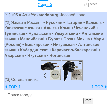
Сидней
+5
|
*****
[*1] +05 =
Asia/Yekaterinburg
Часовой пояс
[*2] Языки в Россия :
• Русский • Татарин • Калмык •
Кавказские языки • Адыгэ • Коми • Чеченский •
Тувинская • Чувашский • Удмуртский • Алтайские
языки • Мансийский • Бурят • Эрзя • Мокша • Мари
(Россия) • Башкирский • Ингушская • Алтайские
языки • Кабардинская • Карачаево-балкарский •
Аварский • Якутский • Ногайская
[*3] Сетевая вилка:
⇑ TOP ⇑
⇑ TOP ⇑
Поиск города: