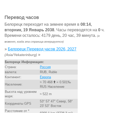
Перевод часов
Белорецк переходит на зимнее время в
08:14,
вторник, 19 Январь 2038
. Часы переводятся на
0
ч.
Времени осталось: 4179 день, 20 час, 39 минута.
(в
момент, когда эта страница генерируется)
»
Белорецк Перевод часов 2026, 2027
»
(Asia/Yekaterinburg)
Белорецк Информация:
Страна:
Россия
валюта:
RUB, Ruble
Континент:
Европа
≈ 70 468
= 0.501‰
Население:
RUS Население
Высота над уровнем
≈ 522 m
моря:
53° 57' 47" Север, 58°
Координаты GPS
23' 53" Восток
Расстояние от *