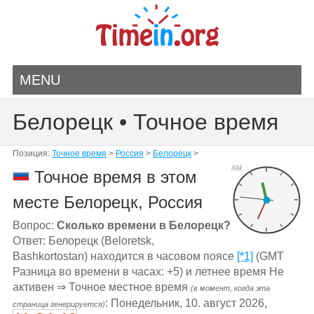
MENU
Белорецк • Точное время
Позиция:
Точное время
>
Россия
>
Белорецк
>
AM
Точное время в этом
месте Белорецк, Россия
Вопрос:
Сколько времени в Белорецк?
Ответ: Белорецк (Beloretsk,
Bashkortostan) находится в часовом поясе
[*1]
(GMT
Разница во времени в часах: +5) и летнее время Не
активен ⇒ Точное местное время
(в момент, когда эта
: Понедельник, 10. август 2026,
страница генерируется)