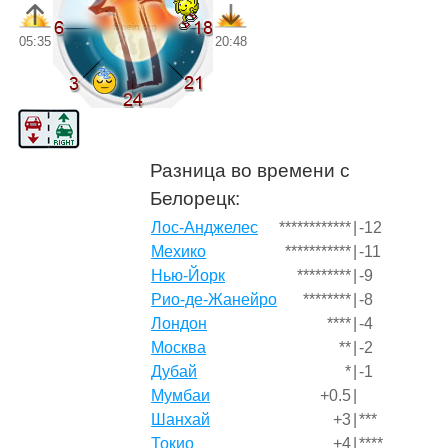
05:35
20:48
Разница во времени с
Белорецк:
Лос-Анджелес
************
|
-12
Мехико
***********
|
-11
Нью-Йорк
*********
|
-9
Рио-де-Жанейро
********
|
-8
Лондон
****
|
-4
Москва
**
|
-2
Дубай
*
|
-1
Мумбаи
+0.5
|
Шанхай
+3
|
***
Токио
+4
|
****