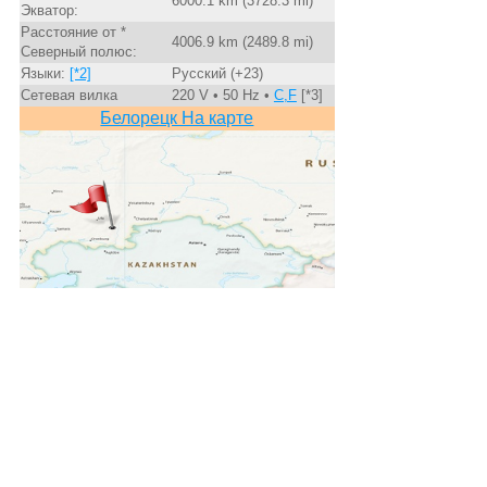
6000.1 km (3728.3 mi)
Экватор:
Расстояние от *
4006.9 km (2489.8 mi)
Северный полюс:
Языки:
[*2]
Русский (+23)
Сетевая вилка
220 V • 50 Hz •
C,F
[*3]
Белорецк На карте