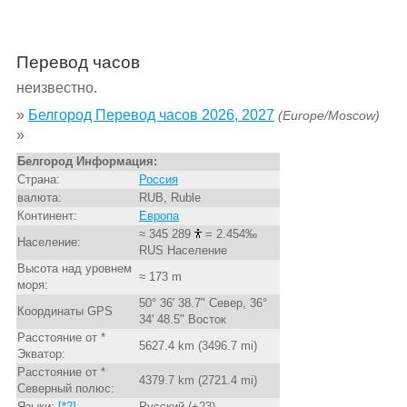
Перевод часов
неизвестно.
»
Белгород Перевод часов 2026, 2027
(Europe/Moscow)
»
Белгород Информация:
Страна:
Россия
валюта:
RUB, Ruble
Континент:
Европа
≈ 345 289
= 2.454‰
Население:
RUS Население
Высота над уровнем
≈ 173 m
моря:
50° 36' 38.7" Север, 36°
Координаты GPS
34' 48.5" Восток
Расстояние от *
5627.4 km (3496.7 mi)
Экватор:
Расстояние от *
4379.7 km (2721.4 mi)
Северный полюс:
Языки:
[*2]
Русский (+23)