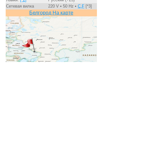
Сетевая вилка
220 V • 50 Hz •
C,F
[*3]
Белгород На карте