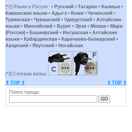
[*2] Языки в Россия :
• Русский • Татарин • Калмык •
Кавказские языки • Адыгэ • Коми • Чеченский •
Тувинская • Чувашский • Удмуртский • Алтайские
языки • Мансийский • Бурят • Эрзя • Мокша • Мари
(Россия) • Башкирский • Ингушская • Алтайские
языки • Кабардинская • Карачаево-балкарский •
Аварский • Якутский • Ногайская
[*3] Сетевая вилка:
⇑ TOP ⇑
⇑ TOP ⇑
Поиск города: