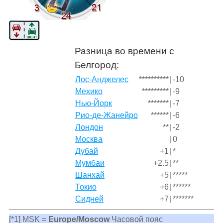
Разница во времени с
Белгород:
Лос-Анджелес
**********
|
-10
Мехико
*********
|
-9
Нью-Йорк
*******
|
-7
Рио-де-Жанейро
******
|
-6
Лондон
**
|
-2
Москва
|
0
Дубай
+1
|
*
Мумбаи
+2.5
|
**
Шанхай
+5
|
*****
Токио
+6
|
******
Сидней
+7
|
*******
[*1] MSK =
Europe/Moscow
Часовой пояс