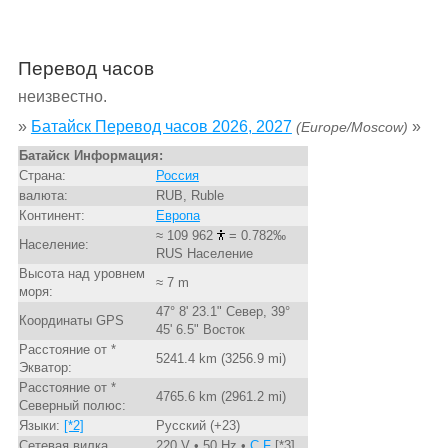
Перевод часов
неизвестно.
»
Батайск Перевод часов 2026, 2027
»
(Europe/Moscow)
Батайск Информация:
Страна:
Россия
валюта:
RUB, Ruble
Континент:
Европа
≈ 109 962
= 0.782‰
Население:
RUS Население
Высота над уровнем
≈ 7 m
моря:
47° 8' 23.1" Север, 39°
Координаты GPS
45' 6.5" Восток
Расстояние от *
5241.4 km (3256.9 mi)
Экватор:
Расстояние от *
4765.6 km (2961.2 mi)
Северный полюс:
Языки:
[*2]
Русский (+23)
Сетевая вилка
220 V • 50 Hz •
C,F
[*3]