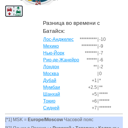
Разница во времени с
Батайск:
Лос-Анджелес
**********
|
-10
Мехико
*********
|
-9
Нью-Йорк
*******
|
-7
Рио-де-Жанейро
******
|
-6
Лондон
**
|
-2
Москва
|
0
Дубай
+1
|
*
Мумбаи
+2.5
|
**
Шанхай
+5
|
*****
Токио
+6
|
******
Сидней
+7
|
*******
[*1] MSK =
Europe/Moscow
Часовой пояс