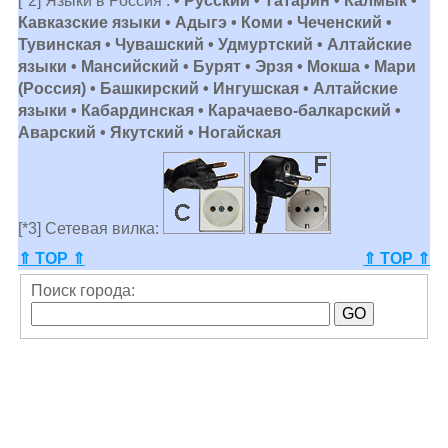
[*2] Языки в Россия :
• Русский • Татарин • Калмык •
Кавказские языки • Адыгэ • Коми • Чеченский •
Тувинская • Чувашский • Удмуртский • Алтайские
языки • Мансийский • Бурят • Эрзя • Мокша • Мари
(Россия) • Башкирский • Ингушская • Алтайские
языки • Кабардинская • Карачаево-балкарский •
Аварский • Якутский • Ногайская
[*3] Сетевая вилка:
⇑ TOP ⇑
⇑ TOP ⇑
Поиск города: