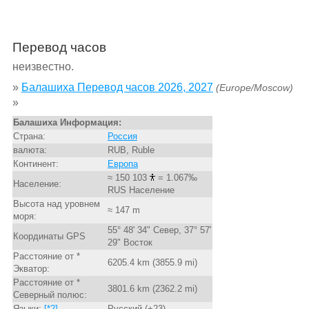
Перевод часов
неизвестно.
»
Балашиха Перевод часов 2026, 2027
(Europe/Moscow)
»
Балашиха Информация:
Страна:
Россия
валюта:
RUB, Ruble
Континент:
Европа
≈ 150 103
= 1.067‰
Население:
RUS Население
Высота над уровнем
≈ 147 m
моря:
55° 48' 34" Север, 37° 57'
Координаты GPS
29" Восток
Расстояние от *
6205.4 km (3855.9 mi)
Экватор:
Расстояние от *
3801.6 km (2362.2 mi)
Северный полюс:
Языки:
[*2]
Русский (+23)