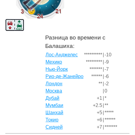
Разница во времени с
Балашиха:
Лос-Анджелес
**********
|
-10
Мехико
*********
|
-9
Нью-Йорк
*******
|
-7
Рио-де-Жанейро
******
|
-6
Лондон
**
|
-2
Москва
|
0
Дубай
+1
|
*
Мумбаи
+2.5
|
**
Шанхай
+5
|
*****
Токио
+6
|
******
Сидней
+7
|
*******