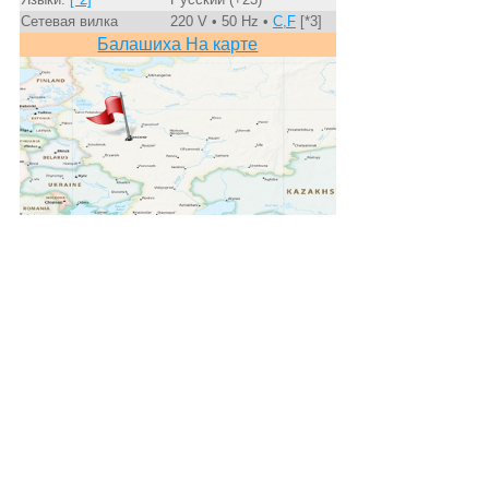
Сетевая вилка
220 V • 50 Hz •
C,F
[*3]
Балашиха На карте