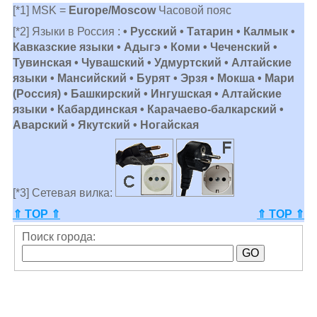
[*1] MSK =
Europe/Moscow
Часовой пояс
[*2] Языки в Россия :
• Русский • Татарин • Калмык •
Кавказские языки • Адыгэ • Коми • Чеченский •
Тувинская • Чувашский • Удмуртский • Алтайские
языки • Мансийский • Бурят • Эрзя • Мокша • Мари
(Россия) • Башкирский • Ингушская • Алтайские
языки • Кабардинская • Карачаево-балкарский •
Аварский • Якутский • Ногайская
[*3] Сетевая вилка:
⇑ TOP ⇑
⇑ TOP ⇑
Поиск города: