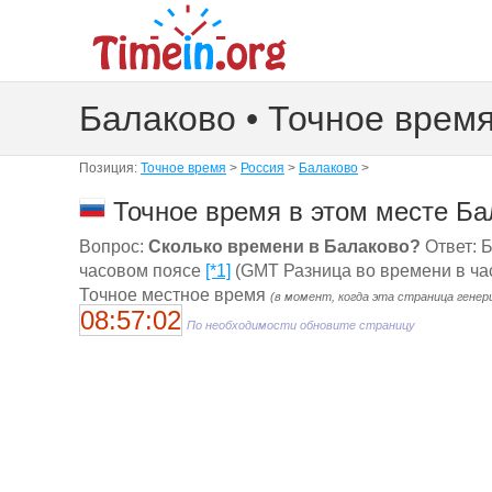
Балаково • Точное врем
Позиция:
Точное время
>
Россия
>
Балаково
>
Точное время в этом месте Ба
Вопрос:
Сколько времени в Балаково?
Ответ: Б
часовом поясе
[*1]
(GMT Разница во времени в час
Точное местное время
(в момент, когда эта страница генер
08:57:03
По необходимости обновите страницу