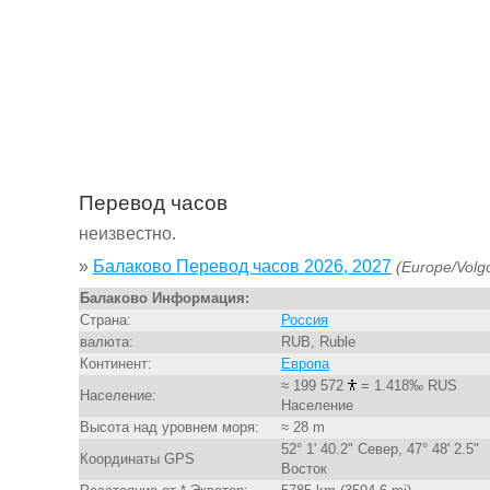
Перевод часов
неизвестно.
»
Балаково Перевод часов 2026, 2027
(Europe/Volg
Балаково Информация:
Страна:
Россия
валюта:
RUB, Ruble
Континент:
Европа
≈ 199 572
= 1.418‰ RUS
Население:
Население
Высота над уровнем моря:
≈ 28 m
52° 1' 40.2" Север, 47° 48' 2.5"
Координаты GPS
Восток