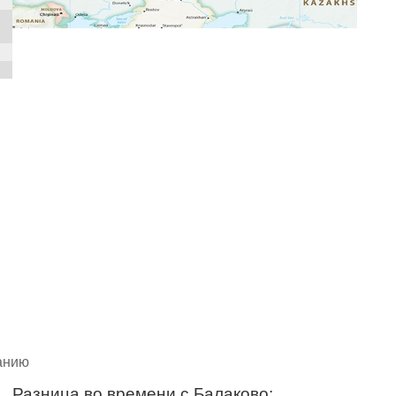
чанию
Разница во времени с Балаково: