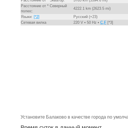
Расстояние от * Экватор:
5785 km (3594.6 mi)
Расстояние от * Северный
4222.1 km (2623.5 mi)
полюс:
Языки:
[*2]
Русский (+23)
Сетевая вилка
220 V • 50 Hz •
C,F
[*3]
Установите Балаково в качестве города по умол
Время суток в данный момент