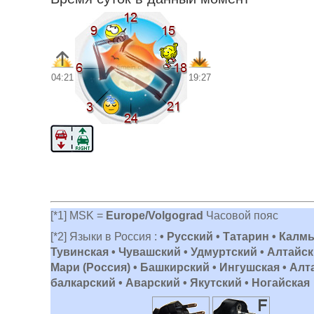
04:21
19:27
[*1] MSK =
Europe/Volgograd
Часовой пояс
[*2] Языки в Россия :
• Русский • Татарин • Калм
Тувинская • Чувашский • Удмуртский • Алтайски
Мари (Россия) • Башкирский • Ингушская • Алт
балкарский • Аварский • Якутский • Ногайская