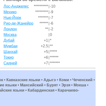
Лос-Анджелес
**********
|
-10
Мехико
*********
|
-9
Нью-Йорк
*******
|
-7
Рио-де-Жанейро
******
|
-6
Лондон
**
|
-2
Москва
|
0
Дубай
+1
|
*
Мумбаи
+2.5
|
**
Шанхай
+5
|
*****
Токио
+6
|
******
Сидней
+7
|
*******
ык • Кавказские языки • Адыгэ • Коми • Чеченский •
е языки • Мансийский • Бурят • Эрзя • Мокша •
айские языки • Кабардинская • Карачаево-