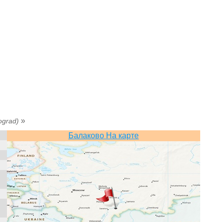
»
ograd)
Балаково На карте