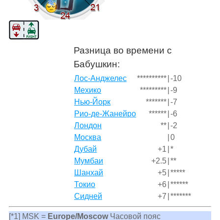
Разница во времени с
Бабушкин:
Лос-Анджелес
**********
|
-10
Мехико
*********
|
-9
Нью-Йорк
*******
|
-7
Рио-де-Жанейро
******
|
-6
Лондон
**
|
-2
Москва
|
0
Дубай
+1
|
*
Мумбаи
+2.5
|
**
Шанхай
+5
|
*****
Токио
+6
|
******
Сидней
+7
|
*******
[*1] MSK =
Europe/Moscow
Часовой пояс