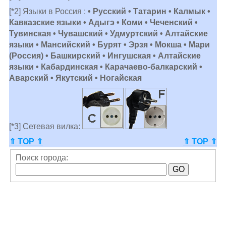
[*2] Языки в Россия :
• Русский • Татарин • Калмык •
Кавказские языки • Адыгэ • Коми • Чеченский •
Тувинская • Чувашский • Удмуртский • Алтайские
языки • Мансийский • Бурят • Эрзя • Мокша • Мари
(Россия) • Башкирский • Ингушская • Алтайские
языки • Кабардинская • Карачаево-балкарский •
Аварский • Якутский • Ногайская
[*3] Сетевая вилка:
⇑ TOP ⇑
⇑ TOP ⇑
Поиск города: