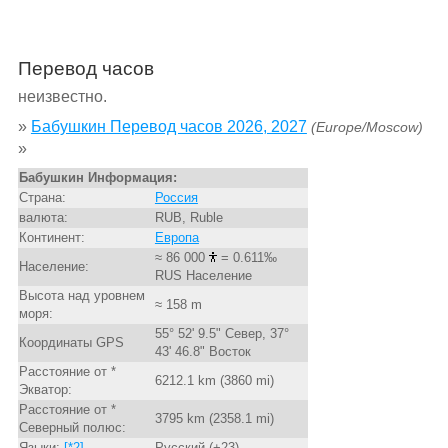
Перевод часов
неизвестно.
»
Бабушкин Перевод часов 2026, 2027
(Europe/Moscow)
»
Бабушкин Информация:
Страна:
Россия
валюта:
RUB, Ruble
Континент:
Европа
≈ 86 000
= 0.611‰
Население:
RUS Население
Высота над уровнем
≈ 158 m
моря:
55° 52' 9.5" Север, 37°
Координаты GPS
43' 46.8" Восток
Расстояние от *
6212.1 km (3860 mi)
Экватор:
Расстояние от *
3795 km (2358.1 mi)
Северный полюс:
Языки:
[*2]
Русский (+23)