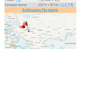
Сетевая вилка
220 V • 50 Hz •
C,F
[*3]
Бабушкин На карте