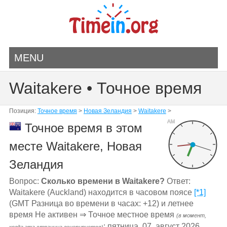
MENU
Waitakere • Точное время
Позиция:
Точное время
>
Новая Зеландия
>
Waitakere
>
AM
Точное время в этом
месте Waitakere, Новая
Зеландия
Вопрос:
Сколько времени в Waitakere?
Ответ:
Waitakere (Auckland) находится в часовом поясе
[*1]
(GMT Разница во времени в часах: +12) и летнее
время Не активен ⇒ Точное местное время
(в момент,
: пятница, 07. август 2026,
когда эта страница генерируется)