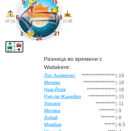
07:13
17:40
Разница во времени с
Waitakere:
Лос-Анджелес
*******************
|
-19
Мехико
******************
|
-18
Нью-Йорк
****************
|
-16
Рио-де-Жанейро
***************
|
-15
Лондон
***********
|
-11
Москва
*********
|
-9
Дубай
********
|
-8
Мумбаи
******
|
-6.5