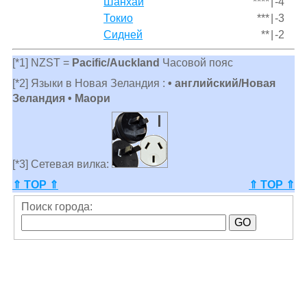
Шанхай
****
|
-4
Токио
***
|
-3
Сидней
**
|
-2
[*1] NZST =
Pacific/Auckland
Часовой пояс
[*2] Языки в Новая Зеландия :
• английский/Новая
Зеландия • Маори
[*3] Сетевая вилка:
⇑ TOP ⇑
⇑ TOP ⇑
Поиск города: