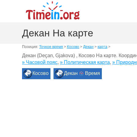
Декан На карте
Позиция:
Точное время
>
Косово
>
Декан
>
карта
>
Декан (Deçan, Gjakova) , Косово На карте. Коорд
» Часовой пояс
,
» Политическая карта
,
» Природн
Косово
Декан
Время