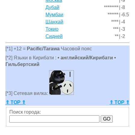
Москва
*********
|
-9
Дубай
********
|
-8
Мумбаи
******
|
-6.5
Шанхай
****
|
-4
Токио
***
|
-3
Сидней
**
|
-2
[*1] +12 =
Pacific/Tarawa
Часовой пояс
[*2] Языки в Кирибати :
• английский/Кирибати •
Гильбертский
[*3] Сетевая вилка:
⇑ TOP ⇑
⇑ TOP ⇑
Поиск города: