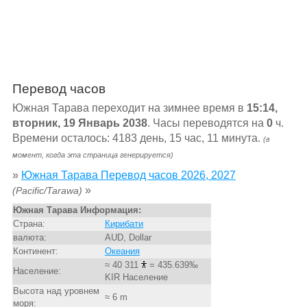
Перевод часов
Южная Тарава переходит на зимнее время в
15:14,
вторник, 19 Январь 2038
. Часы переводятся на
0
ч.
Времени осталось: 4183 день, 15 час, 11 минута.
(в
момент, когда эта страница генерируется)
»
Южная Тарава Перевод часов 2026, 2027
»
(Pacific/Tarawa)
Южная Тарава Информация:
Страна:
Кирибати
валюта:
AUD, Dollar
Континент:
Океания
≈ 40 311
= 435.639‰
Население:
KIR Население
Высота над уровнем
≈ 6 m
моря: