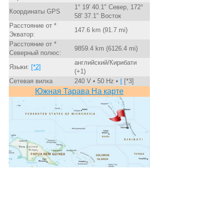
1° 19' 40.1" Север, 172°
Координаты GPS
58' 37.1" Восток
Расстояние от *
147.6 km (91.7 mi)
Экватор:
Расстояние от *
9859.4 km (6126.4 mi)
Северный полюс:
английский/Кирибати
Языки:
[*2]
(+1)
Сетевая вилка
240 V • 50 Hz •
I
[*3]
Южная Тарава На карте