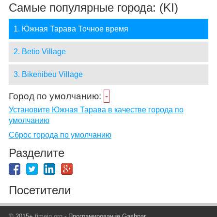
Самые популярные города: (KI)
1. Южная Тарава Точное время
2. Betio Village
3. Bikenibeu Village
Город по умолчанию:
-
Установите Южная Тарава в качестве города по
умолчанию
Сброс города по умолчанию
Разделите
Посетители
© 2015+
timein.org
- Програмирование Gashpar