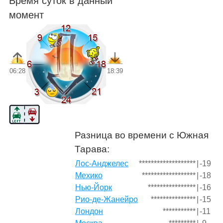
Время суток в данный
момент
06:28
18:39
Разница во времени с Южная
Тарава:
Лос-Анджелес
*******************
|
-19
Мехико
******************
|
-18
Нью-Йорк
****************
|
-16
Рио-де-Жанейро
***************
|
-15
Лондон
***********
|
-11