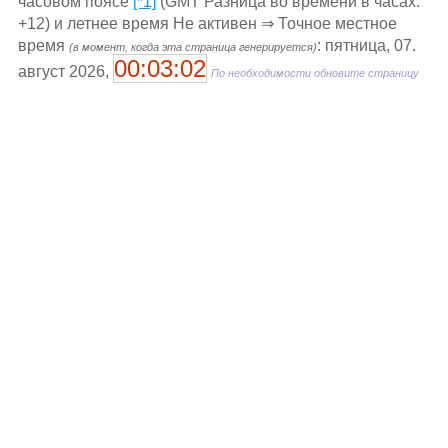
часовом поясе
[*1]
(GMT Разница во времени в часах:
+12) и летнее время Не активен ⇒ Точное местное
время
: пятница, 07.
(в момент, когда эта страница генерируется)
00:03:02
август 2026,
По необходимости обновите страницу