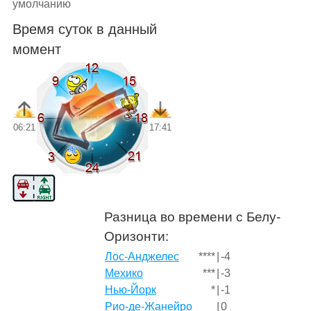
умолчанию
Время суток в данный
момент
06:21
17:41
Разница во времени с Белу-
Оризонти:
Лос-Анджелес
****
|
-4
Мехико
***
|
-3
Нью-Йорк
*
|
-1
Рио-де-Жанейро
|
0