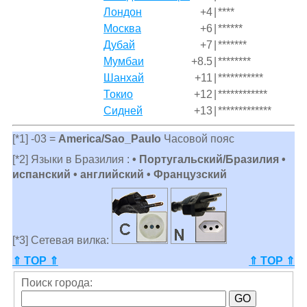
Лондон
+4
|
****
Москва
+6
|
******
Дубай
+7
|
*******
Мумбаи
+8.5
|
********
Шанхай
+11
|
***********
Токио
+12
|
************
Сидней
+13
|
*************
[*1] -03 =
America/Sao_Paulo
Часовой пояс
[*2] Языки в Бразилия :
• Португальский/Бразилия •
испанский • английский • Французский
[*3] Сетевая вилка:
⇑ TOP ⇑
⇑ TOP ⇑
Поиск города: