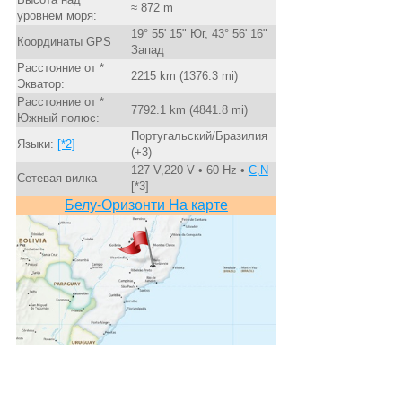
≈ 872 m
уровнем моря:
19° 55' 15" Юг, 43° 56' 16"
Координаты GPS
Запад
Расстояние от *
2215 km (1376.3 mi)
Экватор:
Расстояние от *
7792.1 km (4841.8 mi)
Южный полюс:
Португальский/Бразилия
Языки:
[*2]
(+3)
127 V,220 V • 60 Hz •
C,N
Сетевая вилка
[*3]
Белу-Оризонти На карте