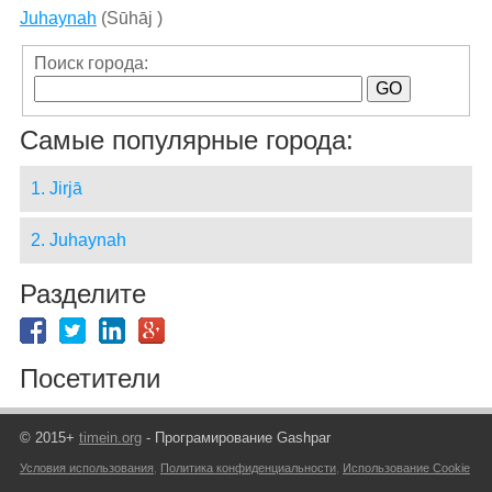
Juhaynah
(Sūhāj )
Поиск города:
Самые популярные города:
1. Jirjā
2. Juhaynah
Разделите
Посетители
© 2015+
timein.org
- Програмирование Gashpar
Условия использования
,
Политика конфиденциальности
,
Использование Cookie