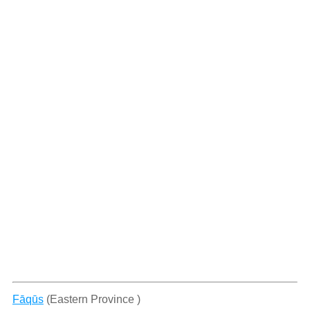
Fāqūs
(Eastern Province )