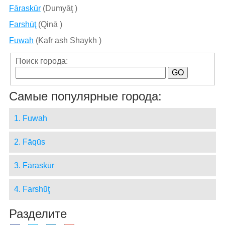
Fāraskūr
(Dumyāţ )
Farshūţ
(Qinā )
Fuwah
(Kafr ash Shaykh )
Поиск города:
Самые популярные города:
1. Fuwah
2. Fāqūs
3. Fāraskūr
4. Farshūţ
Разделите