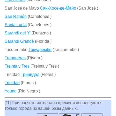
San José de Mayo
Сан-Хосе-де-Майо
(San José )
San Ramón
(Canelones )
Santa Lucía
(Canelones )
Sarandí del Yi
(Durazno )
Sarandí Grande
(Florida )
Tacuarembó
Такуарембо
(Tacuarembó )
Tranqueras
(Rivera )
Treinta y Tres
(Treinta y Tres )
Trinidad
Тринидад
(Flores )
Trinidad
(Flores )
Young
(Río Negro )
[*1] При расчете интервала времени используются
только города из нашей базы данных.