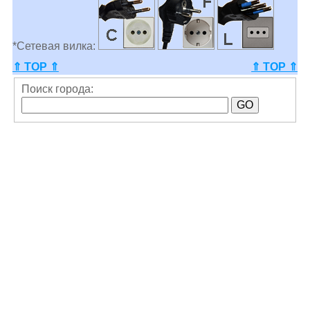
*Сетевая вилка:
⇑ TOP ⇑
⇑ TOP ⇑
Поиск города: