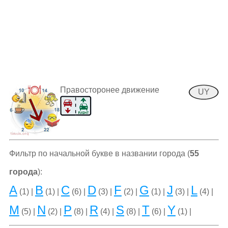
Правосторонее движение
UY
Фильтр по начальной букве в названии города (
55
города
):
A
B
C
D
F
G
J
L
(1) |
(1) |
(6) |
(3) |
(2) |
(1) |
(3) |
(4) |
M
N
P
R
S
T
Y
(5) |
(2) |
(8) |
(4) |
(8) |
(6) |
(1) |