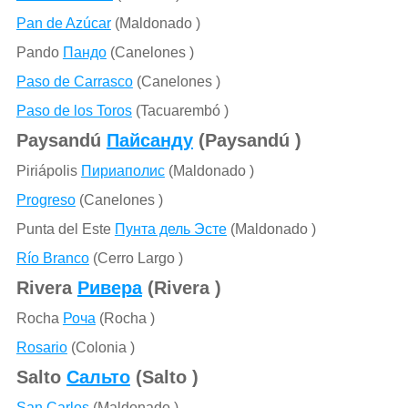
Pan de Azúcar
(Maldonado )
Pando
Пандо
(Canelones )
Paso de Carrasco
(Canelones )
Paso de los Toros
(Tacuarembó )
Paysandú
Пайсанду
(Paysandú )
Piriápolis
Пириаполис
(Maldonado )
Progreso
(Canelones )
Punta del Este
Пунта дель Эсте
(Maldonado )
Río Branco
(Cerro Largo )
Rivera
Ривера
(Rivera )
Rocha
Роча
(Rocha )
Rosario
(Colonia )
Salto
Сальто
(Salto )
San Carlos
(Maldonado )