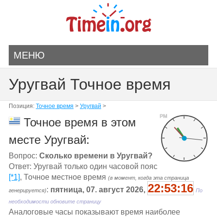
МЕНЮ
Уругвай Точное время
Позиция:
Точное время
>
Уругвай
>
PM
Точное время в этом
месте Уругвай:
Вопрос:
Сколько времени в Уругвай?
Ответ: Уругвай только один часовой пояс
[*1]
, Точное местное время
(в момент, когда эта страница
22:53:16
:
пятница, 07. август 2026,
генерируется)
По
необходимости обновите страницу
Aналоговые часы показывают время наиболее