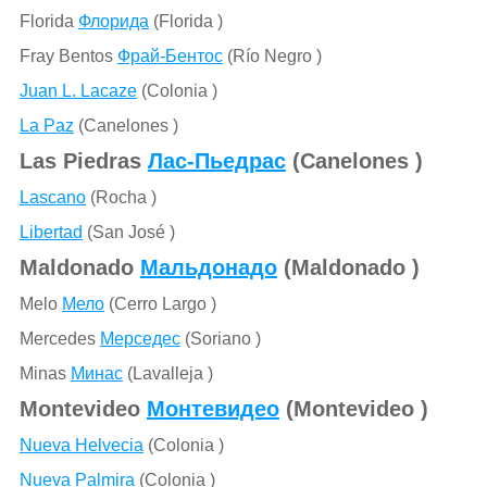
Florida
Флорида
(Florida )
Fray Bentos
Фрай-Бентос
(Río Negro )
Juan L. Lacaze
(Colonia )
La Paz
(Canelones )
Las Piedras
Лас-Пьедрас
(Canelones )
Lascano
(Rocha )
Libertad
(San José )
Maldonado
Мальдонадо
(Maldonado )
Melo
Мело
(Cerro Largo )
Mercedes
Мерседес
(Soriano )
Minas
Минас
(Lavalleja )
Montevideo
Монтевидео
(Montevideo )
Nueva Helvecia
(Colonia )
Nueva Palmira
(Colonia )