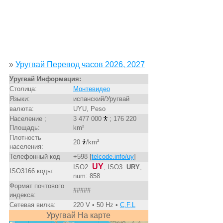
»
Уругвай Перевод часов 2026, 2027
Уругвай Информация:
Столица:
Монтевидео
Языки:
испанский/Уругвай
валюта:
UYU, Peso
Население ;
3 477 000
; 176 220
Площадь:
km²
Плотность
20
/km²
населения:
Телефонный код
+598 [
telcode.info/uy
]
UY
ISO2:
, ISO3:
URY
,
ISO3166 коды:
num: 858
Формат почтового
#####
индекса:
Сетевая вилка:
220 V • 50 Hz •
C,F,L
Уругвай На карте