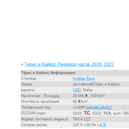
»
Тёркс и Кайкос Перевод часов 2026, 2027
Тёркс и Кайкос Информация:
Столица:
Коберн-Таун
Языки:
английский/Тёркс и Кайкос
валюта:
USD
, Dollar
Население ; Площадь:
20 556
; 430 km²
Плотность населения:
48
/km²
Телефонный код
+1-649 [
telcode.info/tc
]
TC
ISO3166 коды:
ISO2:
, ISO3:
TCA
, num: 796
Формат почтового индекса:
TKCA 1ZZ
Сетевая вилка:
120 V • 60 Hz •
A,B