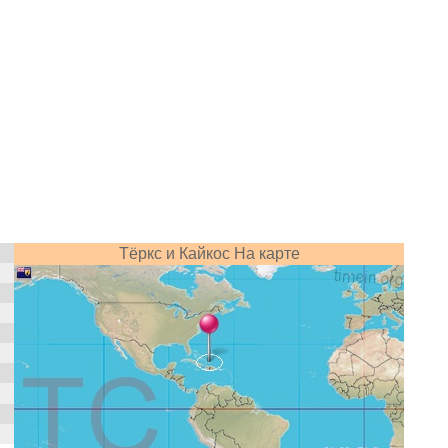
Тёркс и Кайкос На карте