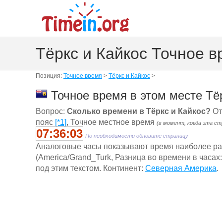
Тёркс и Кайкос Точное в
Позиция:
Точное время
>
Тёркс и Кайкос
>
Точное время в этом месте Тёр
Вопрос:
Сколько времени в Тёркс и Кайкос?
От
пояс
[*1]
, Точное местное время
(в момент, когда эта с
07:36:03
По необходимости обновите страницу
Aналоговые часы показывают время наиболее ра
(America/Grand_Turk, Разница во времени в часах
под этим текстом. Континент:
Северная Америка
.