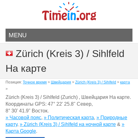
MENU
Zürich (Kreis 3) / Sihlfeld
На карте
Позиция:
Точное время
>
Швейцария
>
Zürich (Kreis 3) / Sihlfeld
>
карта
>
Zürich (Kreis 3) / Sihlfeld (Zurich) , Швейцария На карте.
Координаты GPS:
47° 22' 25.8" Север
,
8° 30' 41.9" Восток.
» Часовой пояс
,
» Политическая карта
,
» Природные
карту
,
» Zürich (Kreis 3) / Sihlfeld на ночной карте
&
»
Карта Google
.