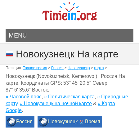
MENU
Новокузнецк На карте
Позиция:
Точное время
>
Россия
>
Новокузнецк
>
карта
>
Новокузнецк (Novokuznetsk, Kemerovo ) , Россия На
карте. Координаты GPS:
53° 45' 20.5" Север
,
87° 6' 35.6" Восток.
» Часовой пояс
,
» Политическая карта
,
» Природные
карту
,
» Новокузнецк на ночной карте
&
» Карта
Google
.
Россия
Новокузнецк
Время