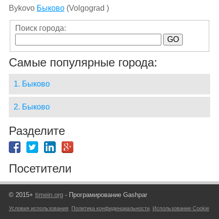
Bykovo
Быково
(Volgograd )
Поиск города:
Самые популярные города:
1. Быково
2. Быково
Разделите
Посетители
© 2015+
timein.org
- Програмирование Gashpar
Условия использования
,
Политика конфиденциальности
,
Использование Cookie