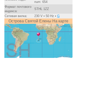
num: 654
Формат почтового
STHL 1ZZ
индекса:
Сетевая вилка:
230 V • 50 Hz •
G
Острова Святой Елены На карте