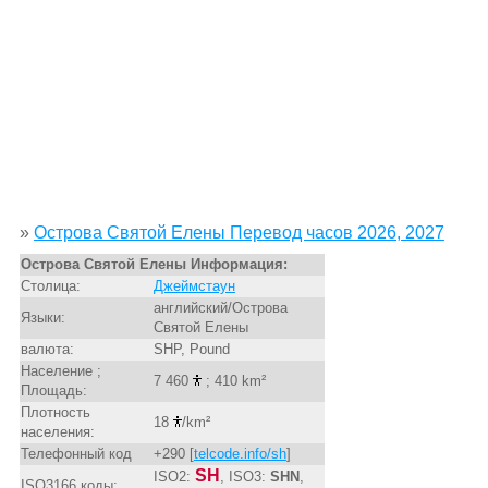
»
Острова Святой Елены Перевод часов 2026, 2027
Острова Святой Елены Информация:
Столица:
Джеймстаун
английский/Острова
Языки:
Святой Елены
валюта:
SHP, Pound
Население ;
7 460
; 410 km²
Площадь:
Плотность
18
/km²
населения:
Телефонный код
+290 [
telcode.info/sh
]
SH
ISO2:
, ISO3:
SHN
,
ISO3166 коды: