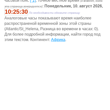
часовой пояс
[*1]
, Точное местное время
(в момент, когда
:
Понедельник, 10. август 2026,
эта страница генерируется)
10:25:31
По необходимости обновите страницу
Aналоговые часы показывают время наиболее
распространеной временной зоны этой страны
(Atlantic/St_Helena, Разница во времени в часах: 0).
Для более подробной информации, найти город под
этим текстом. Континент:
Африка
.