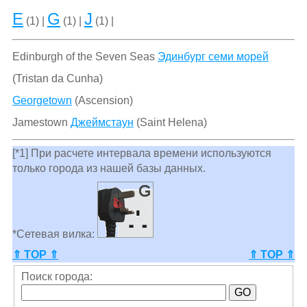
E
G
J
(1) |
(1) |
(1) |
Edinburgh of the Seven Seas
Эдинбург семи морей
(Tristan da Cunha)
Georgetown
(Ascension)
Jamestown
Джеймстаун
(Saint Helena)
[*1] При расчете интервала времени используются
только города из нашей базы данных.
*Сетевая вилка:
⇑ TOP ⇑
⇑ TOP ⇑
Поиск города: