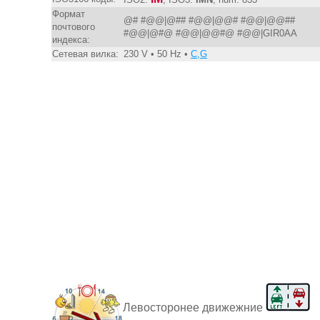
Формат
@# #@@|@## #@@|@@# #@@|@@##
почтового
#@@|@#@ #@@|@@#@ #@@|GIR0AA
индекса:
Сетевая вилка:
230 V • 50 Hz •
C,G
Левосторонее движежние