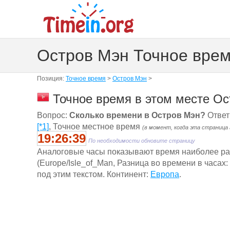
Остров Мэн Точное вре
Позиция:
Точное время
>
Остров Мэн
>
Точное время в этом месте Ос
Вопрос:
Сколько времени в Остров Мэн?
Ответ
[*1]
, Точное местное время
(в момент, когда эта страница
19:26:39
По необходимости обновите страницу
Aналоговые часы показывают время наиболее ра
(Europe/Isle_of_Man, Разница во времени в часах
под этим текстом. Континент:
Европа
.