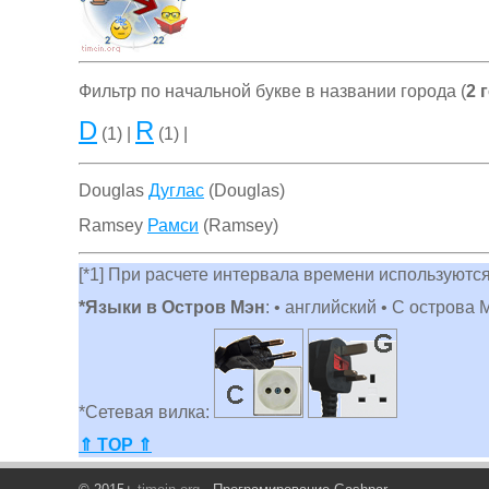
Фильтр по начальной букве в названии города (
2 
D
R
(1) |
(1) |
Douglas
Дуглас
(Douglas)
Ramsey
Рамси
(Ramsey)
[*1] При расчете интервала времени используются
*Языки в Остров Мэн
: • английский • С острова 
*Сетевая вилка:
⇑ TOP ⇑