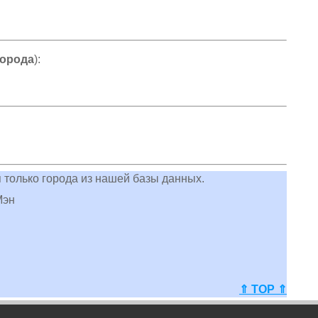
города
):
 только города из нашей базы данных.
Мэн
⇑ TOP ⇑