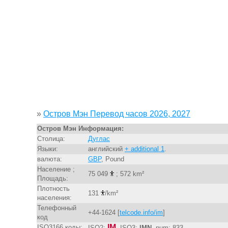
»
Остров Мэн Перевод часов 2026, 2027
Остров Мэн Информация:
Столица:
Дуглас
Языки:
английский
+ additional 1
.
валюта:
GBP
, Pound
Население ;
75 049
; 572 km²
Площадь:
Плотность
131
/km²
населения:
Телефонный
+44-1624 [
telcode.info/im
]
код
IM
ISO3166 коды:
ISO2:
, ISO3:
IMN
, num: 833