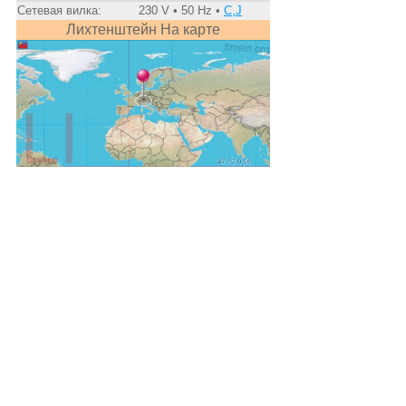
Сетевая вилка:
230 V • 50 Hz •
C,J
Лихтенштейн На карте