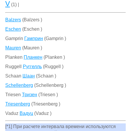
V
(1) |
Balzers
(Balzers )
Eschen
(Eschen )
Gamprin
Гамприн
(Gamprin )
Mauren
(Mauren )
Planken
Планкен
(Planken )
Ruggell
Руггелль
(Ruggell )
Schaan
Шаан
(Schaan )
Schellenberg
(Schellenberg )
Triesen
Тризен
(Triesen )
Triesenberg
(Triesenberg )
Vaduz
Вадуц
(Vaduz )
[*1] При расчете интервала времени используются