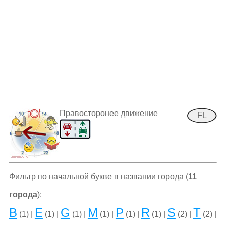
Правосторонее движение
FL
Фильтр по начальной букве в названии города (
11
города
):
B
E
G
M
P
R
S
T
(1) |
(1) |
(1) |
(1) |
(1) |
(1) |
(2) |
(2) |