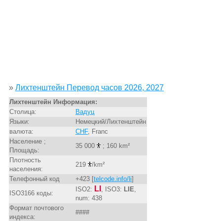
»
Лихтенштейн Перевод часов 2026, 2027
Лихтенштейн Информация:
Столица:
Вадуц
Языки:
Немецкий/Лихтенштейн
валюта:
CHF
, Franc
Население ;
35 000
; 160 km²
Площадь:
Плотность
219
/km²
населения:
Телефонный код
+423 [
telcode.info/li
]
LI
ISO2:
, ISO3:
LIE
,
ISO3166 коды:
num: 438
Формат почтового
####
индекса: