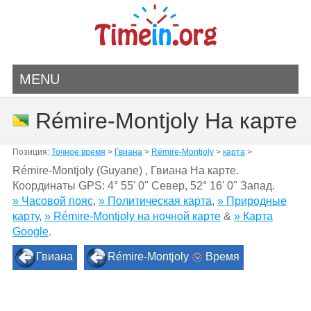
MENU
Rémire-Montjoly На карте
Позиция:
Точное время
>
Гвиана
>
Rémire-Montjoly
>
карта
>
Rémire-Montjoly (Guyane) , Гвиана На карте.
Координаты GPS:
4° 55' 0" Север
,
52° 16' 0" Запад.
» Часовой пояс
,
» Политическая карта
,
» Природные
карту
,
» Rémire-Montjoly на ночной карте
&
» Карта
Google
.
Гвиана
Rémire-Montjoly
Время