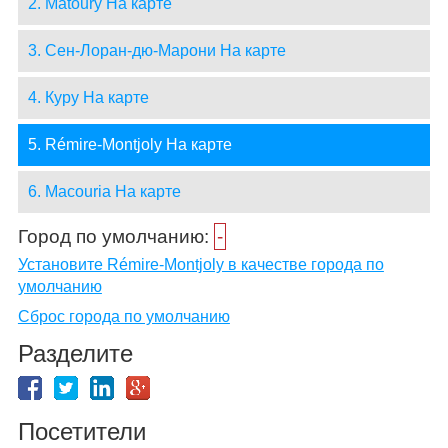
2. Matoury На карте
3. Сен-Лоран-дю-Марони На карте
4. Куру На карте
5. Rémire-Montjoly На карте
6. Macouria На карте
Город по умолчанию:
-
Установите Rémire-Montjoly в качестве города по
умолчанию
Сброс города по умолчанию
Разделите
Посетители