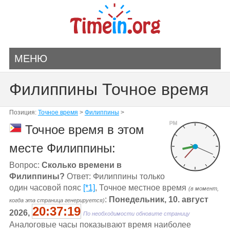
МЕНЮ
Филиппины Точное время
Позиция:
Точное время
>
Филиппины
>
PM
Точное время в этом
месте Филиппины:
Вопрос:
Сколько времени в
Филиппины?
Ответ: Филиппины только
один часовой пояс
[*1]
, Точное местное время
(в момент,
:
Понедельник, 10. август
когда эта страница генерируется)
20:37:19
2026,
По необходимости обновите страницу
Aналоговые часы показывают время наиболее