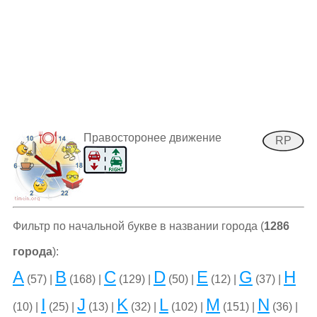
Правосторонее движение
RP
Фильтр по начальной букве в названии города (
1286
города
):
A
B
C
D
E
G
H
(57) |
(168) |
(129) |
(50) |
(12) |
(37) |
I
J
K
L
M
N
(10) |
(25) |
(13) |
(32) |
(102) |
(151) |
(36) |