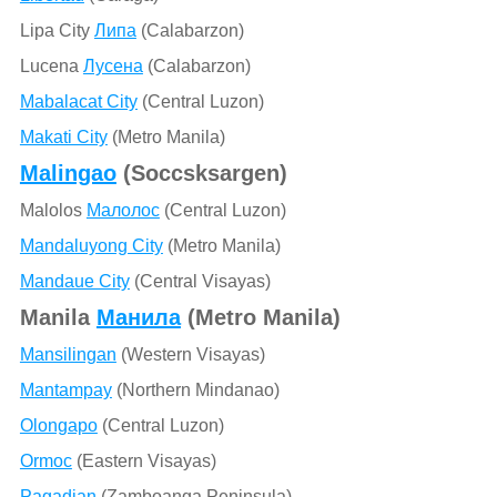
Lipa City
Липа
(Calabarzon)
Lucena
Лусена
(Calabarzon)
Mabalacat City
(Central Luzon)
Makati City
(Metro Manila)
Malingao
(Soccsksargen)
Malolos
Малолос
(Central Luzon)
Mandaluyong City
(Metro Manila)
Mandaue City
(Central Visayas)
Manila
Манила
(Metro Manila)
Mansilingan
(Western Visayas)
Mantampay
(Northern Mindanao)
Olongapo
(Central Luzon)
Ormoc
(Eastern Visayas)
Pagadian
(Zamboanga Peninsula)