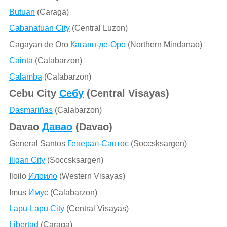
Butuan
(Caraga)
Cabanatuan City
(Central Luzon)
Cagayan de Oro
Кагаян-де-Оро
(Northern Mindanao)
Cainta
(Calabarzon)
Calamba
(Calabarzon)
Cebu City
Себу
(Central Visayas)
Dasmariñas
(Calabarzon)
Davao
Давао
(Davao)
General Santos
Генерал-Сантос
(Soccsksargen)
Iligan City
(Soccsksargen)
Iloilo
Илоило
(Western Visayas)
Imus
Имус
(Calabarzon)
Lapu-Lapu City
(Central Visayas)
Libertad
(Caraga)