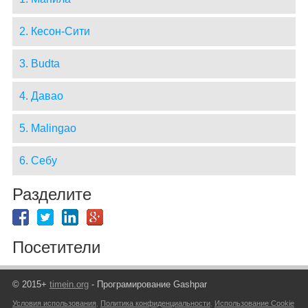
2. Кесон-Сити
3. Budta
4. Давао
5. Malingao
6. Себу
Разделите
Посетители
© 2015+
timein.org
- Програмирование Gashpar
Условия использования
,
Политика конфиденциальности
,
Использование Cookie