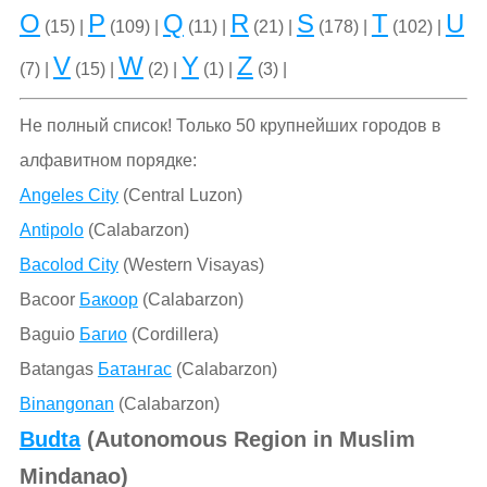
O
P
Q
R
S
T
U
(15) |
(109) |
(11) |
(21) |
(178) |
(102) |
V
W
Y
Z
(7) |
(15) |
(2) |
(1) |
(3) |
Не полный список! Только 50 крупнейших городов в
алфавитном порядке:
Angeles City
(Central Luzon)
Antipolo
(Calabarzon)
Bacolod City
(Western Visayas)
Bacoor
Бакоор
(Calabarzon)
Baguio
Багио
(Cordillera)
Batangas
Батангас
(Calabarzon)
Binangonan
(Calabarzon)
Budta
(Autonomous Region in Muslim
Mindanao)