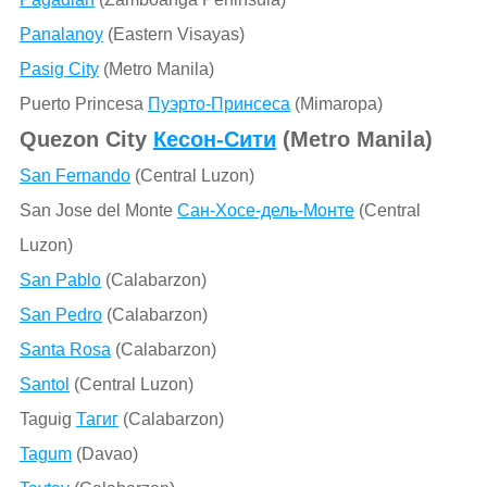
Panalanoy
(Eastern Visayas)
Pasig City
(Metro Manila)
Puerto Princesa
Пуэрто-Принсеса
(Mimaropa)
Quezon City
Кесон-Сити
(Metro Manila)
San Fernando
(Central Luzon)
San Jose del Monte
Сан-Хосе-дель-Монте
(Central
Luzon)
San Pablo
(Calabarzon)
San Pedro
(Calabarzon)
Santa Rosa
(Calabarzon)
Santol
(Central Luzon)
Taguig
Тагиг
(Calabarzon)
Tagum
(Davao)