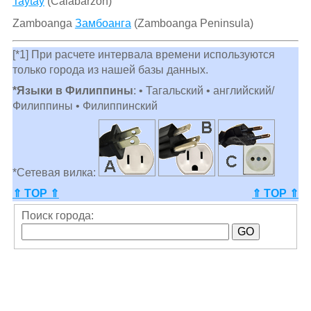
Taytay
(Calabarzon)
Zamboanga
Замбоанга
(Zamboanga Peninsula)
[*1] При расчете интервала времени используются
только города из нашей базы данных.
*Языки в Филиппины
: • Тагальский • английский/
Филиппины • Филиппинский
*Сетевая вилка:
⇑ TOP ⇑
⇑ TOP ⇑
Поиск города: