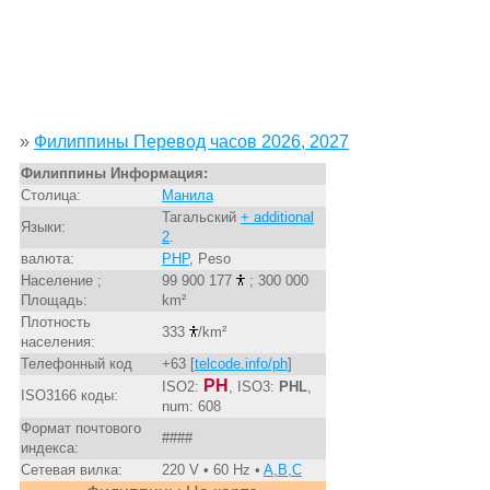
»
Филиппины Перевод часов 2026, 2027
Филиппины Информация:
Столица:
Манила
Тагальский
+ additional
Языки:
2
.
валюта:
PHP
, Peso
Население ;
99 900 177
; 300 000
Площадь:
km²
Плотность
333
/km²
населения:
Телефонный код
+63 [
telcode.info/ph
]
PH
ISO2:
, ISO3:
PHL
,
ISO3166 коды:
num: 608
Формат почтового
####
индекса:
Сетевая вилка:
220 V • 60 Hz •
A,B,C