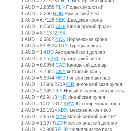
1 AUD = 222.5787
HUF
Венгерский форинт
1 AUD = 2.6358
PLN
Польский злотый
1 AUD = 3.206
RON
Румынский Лей
1 AUD = 6.7128
SEK
Шведская крона
1 AUD = 0.5685
CHF
Швейцарский франк
1 AUD = 87.1372
ISK
1 AUD = 6.6862
NOK
Норвежская крона
1 AUD = 33.3534
TRY
Турецкая лира
1 AUD = 1
AUD
Австралийский доллар
1 AUD = 3.55
BRL
Бразильский реал
1 AUD = 0.9854
CAD
Канадский доллар
1 AUD = 4.7381
CNY
китайский юань
1 AUD = 5.5044
HKD
Гонконгский доллар
1 AUD = 12669.2209
IDR
индонезийская рупия
1 AUD = 2.1457
ILS
Новый израильский шекель
1 AUD = 66.9413
INR
Индийская рупия
1 AUD = 1013.1317
KRW
Юго-корейская вона
1 AUD = 12.1914
MXN
мексиканское песо
1 AUD = 2.8679
MYR
Малайзийский ринггит
1 AUD = 1.197
NZD
Новозеландский доллар
1 AUD = 42.9985
PHP
Филиппинское песо