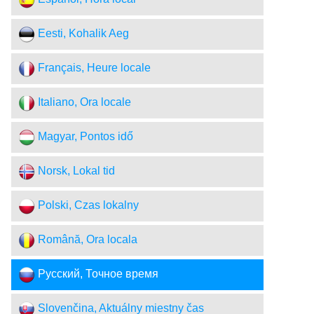
Eesti, Kohalik Aeg
Français, Heure locale
Italiano, Ora locale
Magyar, Pontos idő
Norsk, Lokal tid
Polski, Czas lokalny
Română, Ora locala
Русский, Точное время
Slovenčina, Aktuálny miestny čas