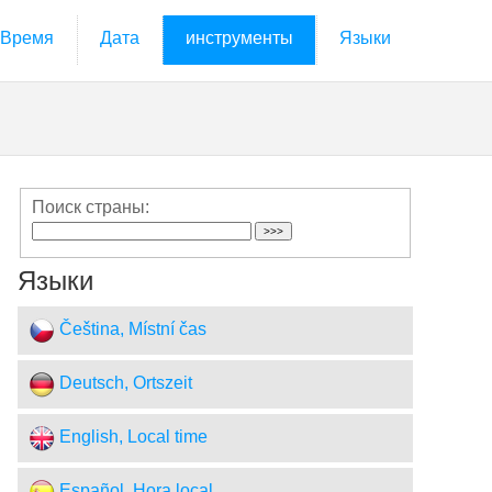
Время
Дата
инструменты
Языки
Поиск страны:
Языки
Čeština, Místní čas
Deutsch, Ortszeit
English, Local time
Español, Hora local