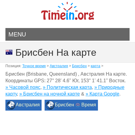
MENU
Брисбен На карте
Позиция:
Точное время
>
Австралия
>
Брисбен
>
карта
>
Брисбен (Brisbane, Queensland) , Австралия На карте.
Координаты GPS:
27° 28' 4.6" Юг
,
153° 1' 41.1" Восток.
» Часовой пояс
,
» Политическая карта
,
» Природные
карту
,
» Брисбен на ночной карте
&
» Карта Google
.
Австралия
Брисбен
Время